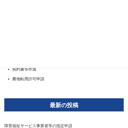
相続手続き・遺言書作成
輸出許可申請
公印確認・アポスティーユ
ビザ・在留資格
許認可申請
補助金申請
法人設立
契約書等作成
農地転用許可申請
最新の投稿
障害福祉サービス事業者等の指定申請