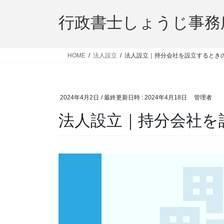
コ
ナ
ン
ビ
行政書士しょうじ事務
テ
ゲ
ン
ー
ツ
シ
HOME
法人設立
法人設立｜持分会社を設立するとき
へ
ョ
ス
ン
キ
に
2024年4月2日
/ 最終更新日時 :
2024年4月18日
管理者
ッ
移
プ
動
法人設立｜持分会社を