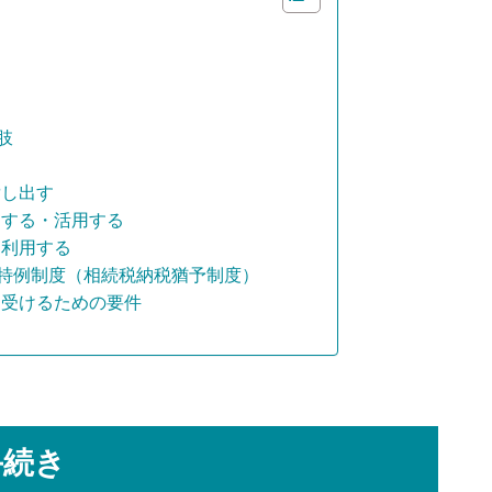
肢
貸し出す
却する・活用する
を利用する
特例制度（相続税納税猶予制度）
を受けるための要件
手続き