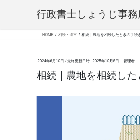
コ
ナ
ン
ビ
行政書士しょうじ事務
テ
ゲ
ン
ー
ツ
シ
HOME
相続・遺言
相続｜農地を相続したときの手続
へ
ョ
ス
ン
キ
に
2024年6月10日
/ 最終更新日時 :
2025年10月8日
管理者
ッ
移
プ
動
相続｜農地を相続した