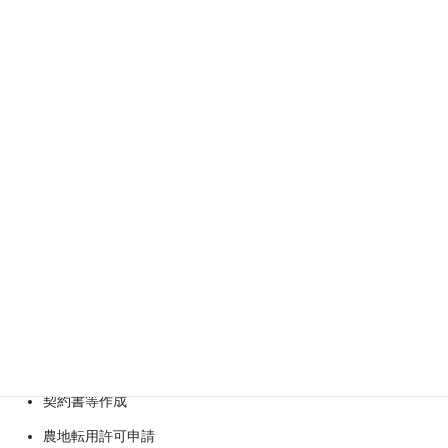
JR仙石線あおば通り駅出口1から徒歩4分
取扱業務
相続手続き・遺言書作成
輸出許可申請
公印確認・アポスティーユ
ビザ・在留資格
許認可申請
補助金申請
法人設立
契約書等作成
農地転用許可申請