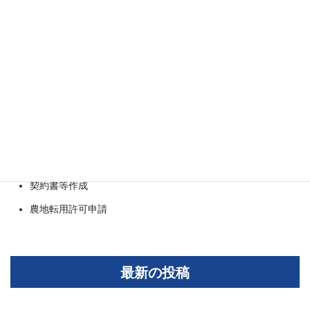
相続手続き・遺言書作成
輸出許可申請
公印確認・アポスティーユ
ビザ・在留資格
許認可申請
補助金申請
法人設立
契約書等作成
農地転用許可申請
最新の投稿