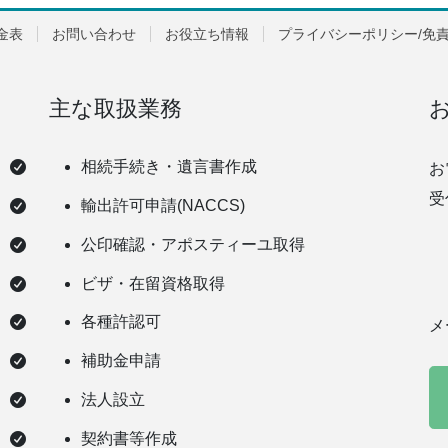
金表
お問い合わせ
お役立ち情報
プライバシーポリシー/免
主な取扱業務
相続手続き・遺言書作成
お
受
輸出許可申請(NACCS)
公印確認・アポスティーユ取得
k
ビザ・在留資格取得
各種許認可
メ
補助金申請
法人設立
契約書等作成