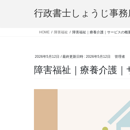
コ
ナ
ン
ビ
行政書士しょうじ事務
テ
ゲ
ン
ー
ツ
シ
HOME
障害福祉
障害福祉｜療養介護｜サービスの概
へ
ョ
ス
ン
キ
に
2026年5月12日
/ 最終更新日時 :
2026年5月12日
管理者
ッ
移
プ
動
障害福祉｜療養介護｜