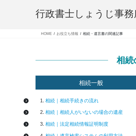
コ
ナ
ン
ビ
行政書士しょうじ事務
テ
ゲ
ン
ー
ツ
シ
HOME
お役立ち情報
相続・遺言書の関連記事
へ
ョ
ス
ン
キ
に
相続
ッ
移
プ
動
相続一般
相続｜相続手続きの流れ
相続｜相続人がいないの場合の遺産
相続｜法定相続情報証明制度
相続｜遺言検索システムの利用方法