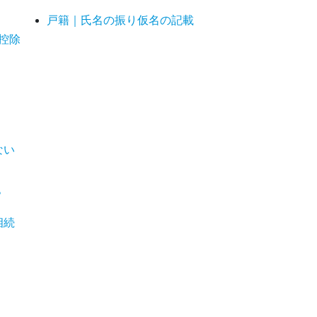
戸籍｜氏名の振り仮名の記載
別控除
ない
？
相続